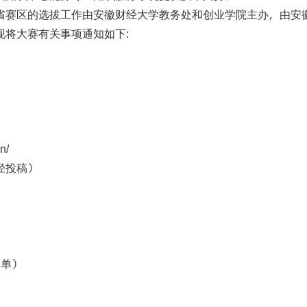
省赛区的选拔工作由安徽财经大学教务处和创业学院主办，由安
现将大赛有关事项通知如下
:
n/
径投稿）
名单）