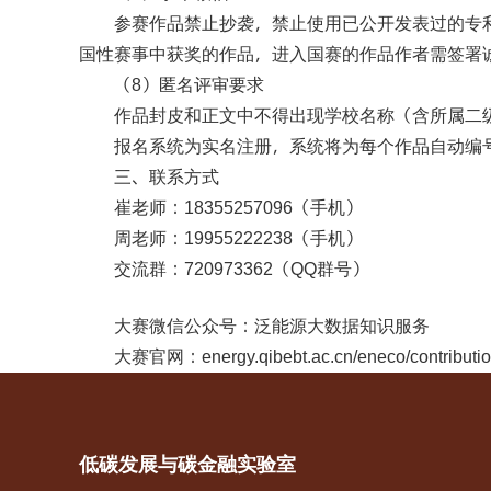
参赛作品禁止抄袭，禁止使用已公开发表过的专
国性赛事中获奖的作品，进入国赛的作品作者需签署
（
）匿名评审要求
8
作品封皮和正文中不得出现学校名称（含所属二
报名系统为实名注册，系统将为每个作品自动编
三、联系方式
崔老师：
（手机）
18355257096
周老师：
（手机）
19955222238
交流群：
（
群号）
720973362
QQ
大赛微信公众号：泛能源大数据知识服务
大赛官网：
energy.qibebt.ac.cn/eneco/contributio
低碳发展与碳金融实验室