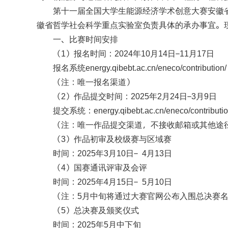
第十一届全国大学生能源经济学术创意大赛安徽
徽省哲学社会科学重点实验室负责具体的承办事宜。
一、比赛时间安排
（
）报名时间：
年
月
日—
月
日
1
2024
10
14
11
17
报名系统
energy.qibebt.ac.cn/eneco/contribution/
（注：唯一报名渠道）
（
）作品提交时间：
年
月
日—
月
日
2
2025
2
24
3
9
提交系统：
energy.qibebt.ac.cn/eneco/contributio
（注：唯一作品提交渠道，不接收邮箱或其他途
（
）作品初审及校级赛与区域赛
3
时间：
年
月
日—
月
日
2025
3
10
4
13
（
）国赛通讯评审及会评
4
时间：
年
月
日—
月
日
2025
4
15
5
10
（注：
月中旬将通过大赛官网公布入围总决赛
5
（
）总决赛及颁奖仪式
5
时间：
年
月中下旬
2025
5