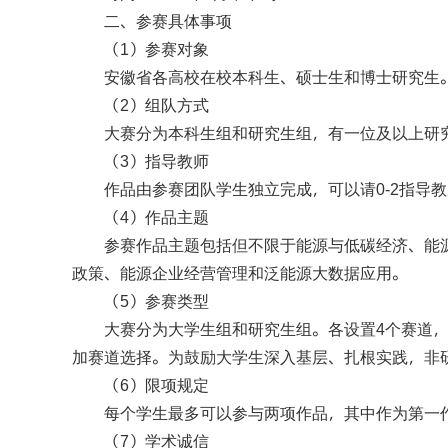
二、参赛具体事项
（
）参赛对象
1
安徽省各高校在校本科生、硕士生和博士研究生
（
）组队方式
2
大赛分为本科生组和研究生组，有一位及以上研
（
）指导教师
3
作品由参赛团队学生独立完成，可以请
指导教
0-2
（
）作品主题
4
参赛作品主题包括但不限于能源与低碳经济、能
政策、能源企业经营管理和泛能源大数据应用。
（
）参赛类型
5
大赛分为大学生组和研究生组。各设置
个赛道
4
加赛道选择。为鼓励大学生深入基层、扎根实践，非
（
）限项规定
6
每个学生最多可以参与两项作品，其中作为第一
（
）学术诚信
7